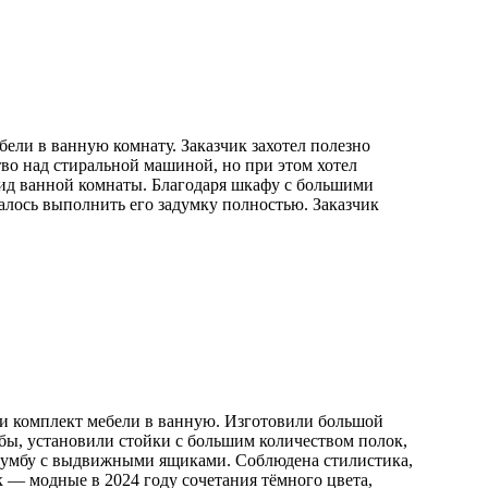
ели в ванную комнату. Заказчик захотел полезно
тво над стиральной машиной, но при этом хотел
ид ванной комнаты. Благодаря шкафу с большими
лось выполнить его задумку полностью. Заказчик
и комплект мебели в ванную. Изготовили большой
ы, установили стойки с большим количеством полок,
тумбу с выдвижными ящиками. Соблюдена стилистика,
к — модные в 2024 году сочетания тёмного цвета,